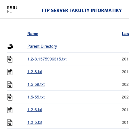
FTP SERVER FAKULTY INFORMATIKY
Name
Las
Parent Directory
1.2-8.1575996315.txt
201
1.2-8.txt
201
1.5-59.txt
202
1.5-55.txt
202
1.2-6.txt
201
1.2-5.txt
201