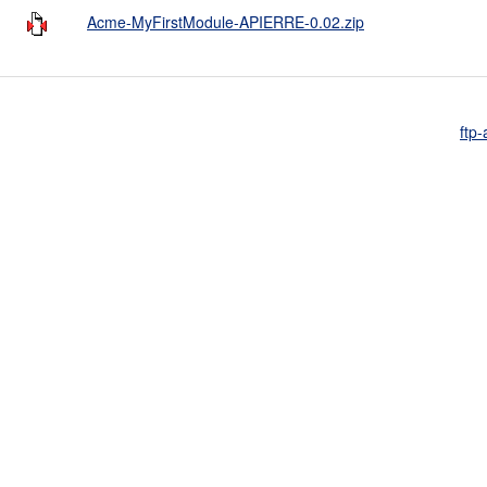
Acme-MyFirstModule-APIERRE-0.02.zip
ftp