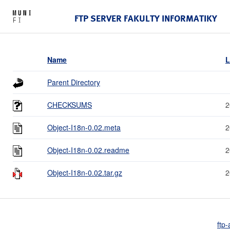
FTP SERVER FAKULTY INFORMATIKY
Name
L
Parent Directory
CHECKSUMS
2
Object-I18n-0.02.meta
2
Object-I18n-0.02.readme
2
Object-I18n-0.02.tar.gz
2
ftp